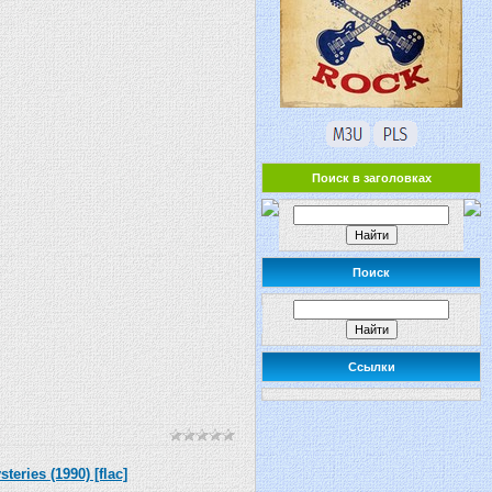
Поиск в заголовках
Поиск
Ссылки
eries (1990) [flac]