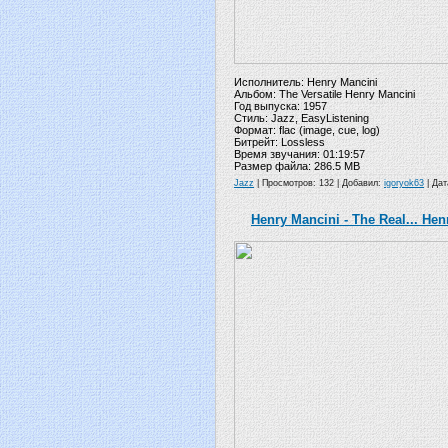
Исполнитель: Henry Mancini
Альбом: The Versatile Henry Mancini
Год выпуска: 1957
Стиль: Jazz, EasyListening
Формат: flac (image, cue, log)
Битрейт: Lossless
Время звучания: 01:19:57
Размер файла: 286.5 MB
Jazz
| Просмотров: 132 | Добавил:
igoryok63
| Да
Henry Mancini - The Real... Henr