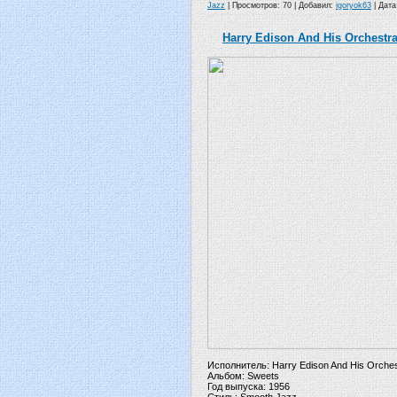
Jazz
| Просмотров: 70 | Добавил:
igoryok63
| Дат
Harry Edison And His Orchestra 
Исполнитель: Harry Edison And His Orches
Альбом: Sweets
Год выпуска: 1956
Стиль: Smooth Jazz