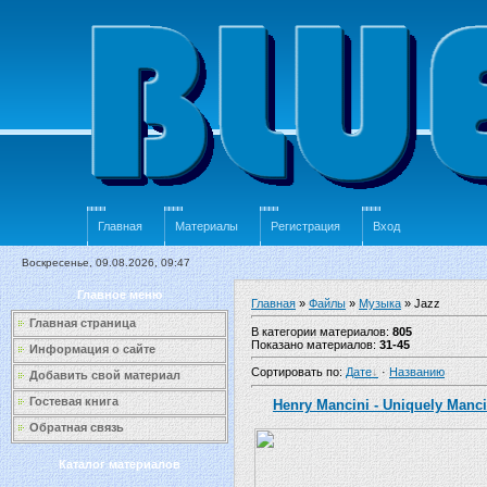
Главная
Материалы
Регистрация
Вход
Воскресенье, 09.08.2026, 09:47
Главное меню
Главная
»
Файлы
»
Музыка
» Jazz
Главная страница
В категории материалов
:
805
Показано материалов
:
31-45
Информация о сайте
Сортировать по
:
Дате
·
Названию
Добавить свой материал
Гостевая книга
Henry Mancini - Uniquely Manci
Обратная связь
Каталог материалов