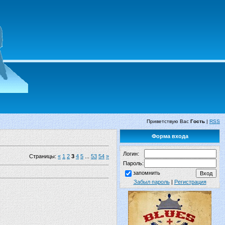
Приветствую Вас
Гость
|
RSS
Форма входа
Логин:
Страницы
:
«
1
2
3
4
5
...
53
54
»
Пароль:
запомнить
Забыл пароль
|
Регистрация