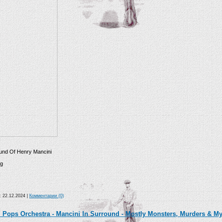
und Of Henry Mancini
ng
а:
22.12.2024
|
Комментарии (0)
Pops Orchestra - Mancini In Surround - Mostly Monsters, Murders & Myst