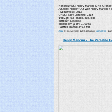
Исполнитель: Henry Mancini & His Orches
Альбом: Hangin’ Out With Henry Mancini ! 
Год выпуска: 2013
Стиль: Easy Listening, Jazz
Формат: flac (image, cue, log)
Битрейт: Lossless
Время звучания: 01:00:57
Размер файла: 349.8 MB
Jazz
| Просмотров: 128 | Добавил:
igoryok63
| Да
Henry Mancini - The Versatile He