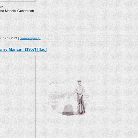
tra
The Mancini Generation
та:
19.12.2024
|
Комментарии (0)
nry Mancini (1957) [flac]