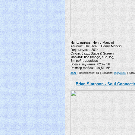
Исполнитель: Henry Mancini
Альбом: The Real... Henry Mancini
Год выпуска: 2014
Стиль: Jazz, Stage & Screen
Формат: flac (image, cue, log)
Битрейт: Lossless
Время звучания: 02:47:36
Размер файла: 949,51 MB
Jazz
| Просмотров: 81 | Добавил:
igoryok63
| Дат
Brian Simpson - Soul Connection